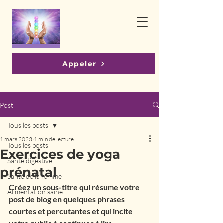
Appeler
Post
Tous les posts
1 mars 2023
1 min de lecture
Tous les posts
Exercices de yoga
Santé digestive
prénatal
Santé de la femme
Créez un sous-titre qui résume votre 
Alimentation saine
post de blog en quelques phrases 
courtes et percutantes et qui incite 
votre public à continuer à lire.